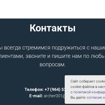
Контакты
 всегда стремимся подружиться с наш
лиентами, звоните и пишите нам по люб
вопросам.
Сайт собирает cook
cookie-файлов в нас
Телефон: +7 (964) 533-2591;
с
политикой конфид
E-mail:
archer001@list.ru
Вы даёте
согласие н