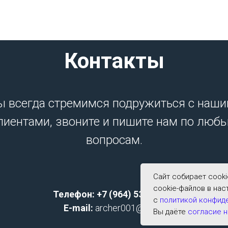
Контакты
 всегда стремимся подружиться с наш
лиентами, звоните и пишите нам по люб
вопросам.
Сайт собирает cook
cookie-файлов в нас
Телефон: +7 (964) 533-2591;
с
политикой конфид
E-mail:
archer001@list.ru
Вы даёте
согласие н