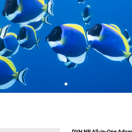
DVH NP All-in-One Advan