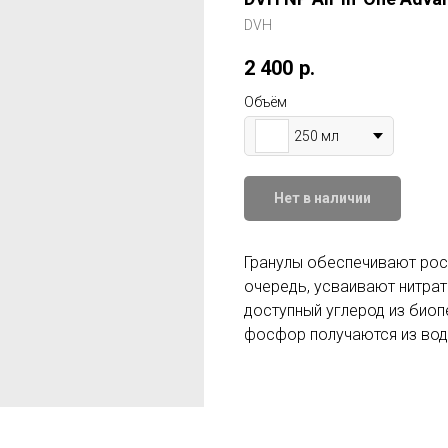
DVH
2 400
р.
Объём
250 мл
Нет в наличии
Гранулы обеспечивают рос
очередь, усваивают нитра
доступный углерод из биопел
фосфор получаются из воды