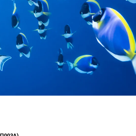
(П003А)