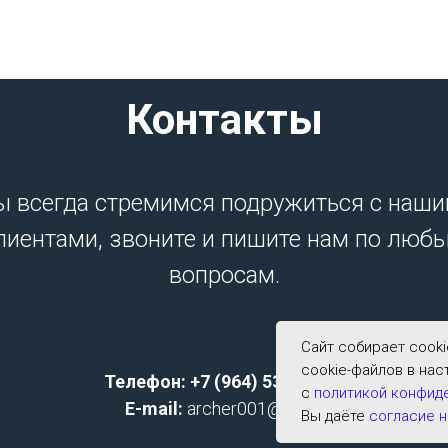
Контакты
 всегда стремимся подружиться с наш
лиентами, звоните и пишите нам по люб
вопросам.
Сайт собирает cook
cookie-файлов в нас
Телефон: +7 (964) 533-2591;
с
политикой конфид
E-mail:
archer001@list.ru
Вы даёте
согласие н