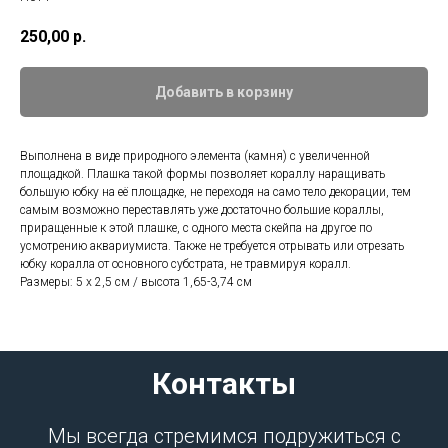
250,00
р.
Добавить в корзину
Выполнена в виде природного элемента (камня) с увеличенной
площадкой. Плашка такой формы позволяет кораллу наращивать
большую юбку на её площадке, не переходя на само тело декорации, тем
самым возможно переставлять уже достаточно большие кораллы,
приращенные к этой плашке, с одного места скейпа на другое по
усмотрению аквариумиста. Также не требуется отрывать или отрезать
юбку коралла от основного субстрата, не травмируя коралл.
Размеры: 5 х 2,5 см / высота 1,65-3,74 см
Контакты
Мы всегда стремимся подружиться с