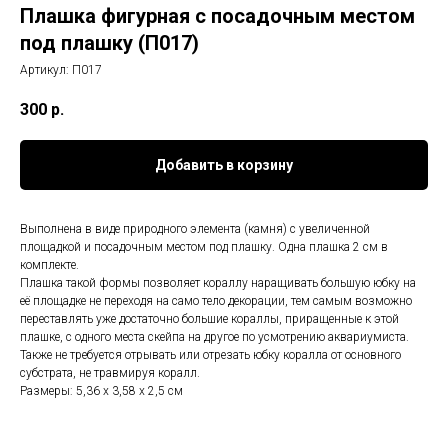
Плашка фигурная с посадочным местом
под плашку (П017)
Артикул:
П017
300
р.
Добавить в корзину
Выполнена в виде природного элемента (камня) с увеличенной
площадкой и посадочным местом под плашку. Одна плашка 2 см в
комплекте.
Плашка такой формы позволяет кораллу наращивать большую юбку на
её площадке не переходя на само тело декорации, тем самым возможно
переставлять уже достаточно большие кораллы, приращенные к этой
плашке, с одного места скейпа на другое по усмотрению аквариумиста.
Также не требуется отрывать или отрезать юбку коралла от основного
субстрата, не травмируя коралл.
Размеры: 5,36 x 3,58 x 2,5 см