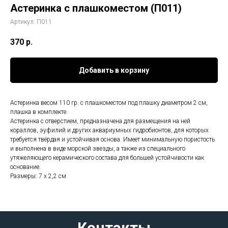
Астеринка с плашкоместом (П011)
Артикул:
П011
370
р.
Добавить в корзину
Астеринка весом 110 гр. с плашкоместом под плашку диаметром 2 см,
плашка в комплекте.
Астеринка с отверстием, предназначена для размещения на ней
кораллов, эуфилий и других аквариумных гидробионтов, для которых
требуется твёрдая и устойчивая основа. Имеет минимальную пористость
и выполнена в виде морской звезды, а также из специального
утяжеляющего керамического состава для большей устойчивости как
основание.
Размеры: 7 х 2,2 см
Контакты