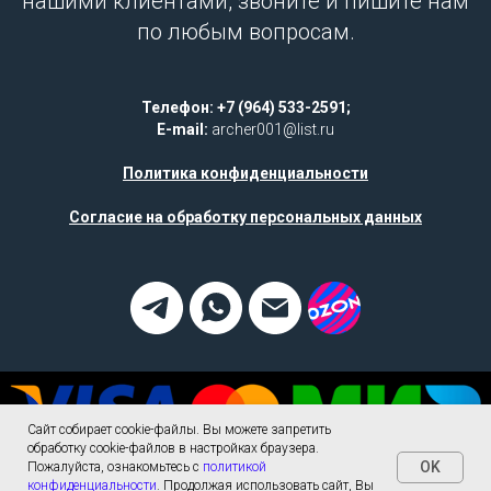
нашими клиентами, звоните и пишите нам
по любым вопросам.
Телефон: +7 (964) 533-2591;
E-mail:
archer001@list.ru
Политика конфиденциальности
Согласие на обработку персональных данных
Сайт собирает cookie-файлы. Вы можете запретить
обработку cookie-файлов в настройках браузера.
OK
Пожалуйста, ознакомьтесь с
политикой
конфиденциальности
. Продолжая использовать сайт, Вы