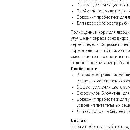
Эффект усиления цвета виде
БиоАктив-формула поддер
Содержит пребиотики для 
Для здорового роста рыб и
Полноценный корм для любых 
улучшения окраса всех видов
через 2 недели. Содержит сп
гормональнов, что придает я
смесь хлопьев со специальны
полноценное питание рыб и п
Особенности:
Высокое содержание усили
окрас для всех красных, о
Эффект усиления цвета зам
С формулой БиоАктив - дл
Содержит пребиотики для 
усвоения питательных вещ
Для здоровой рыбы и ее яр
Состав:
Рыба и побочные рыбные прод