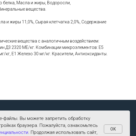
о белка, Масла и жиры, Водоросли,
Минеральные вещества.
ла и жиры 11,0%, Сырая клетчатка 2,0%, Содержание
ические вещества с аналогичным воздействием:
ин Д3 2320 МЕ/кг. Комбинации микроэлементов: Е5
 мг/кг, Е1 Железо 30 мг/кг. Красители, Антиоксиданты.
ie-файлы. Вы можете запретить обработку
тройках браузера. Пожалуйста, ознакомьтесь
OK
енциальности
. Продолжая использовать сайт,