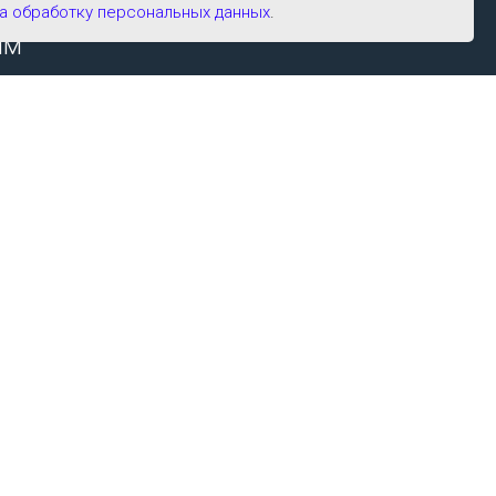
ими
а обработку персональных данных
.
ым