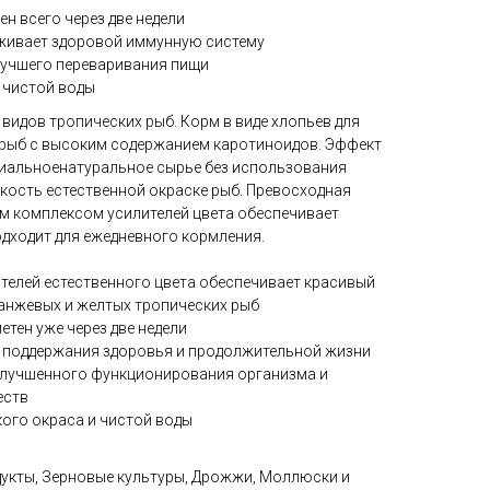
н всего через две недели
живает здоровой иммунную систему
лучшего переваривания пищи
 чистой воды
видов тропических рыб. Корм в виде хлопьев для
 рыб с высоким содержанием каротиноидов. Эффект
ециальноенатуральное сырье без использования
ркость естественной окраске рыб. Превосходная
м комплексом усилителей цвета обеспечивает
одходит для ежедневного кормления.
телей естественного цвета обеспечивает красивый
ранжевых и желтых тропических рыб
етен уже через две недели
я поддержания здоровья и продолжительной жизни
улучшенного функционирования организма и
еств
кого окраса и чистой воды
укты, Зерновые культуры, Дрожжи, Моллюски и