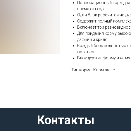
Полнорационный корм для 
время отъезда.
Один блок рассчитан на две
Содержит полный комплекс
Включает три разновиднос
Для придания корму высоко
дафнии и криля.
Каждый блок полностью съе
остатков.
Блок держит форму и не мут
Тип корма: Корм-желе
Контакты