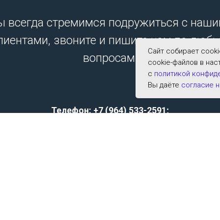
 всегда стремимся подружиться с наш
лиентами, звоните и пишите нам по люб
Сайт собирает cook
вопросам.
cookie-файлов в нас
с
политикой конфид
Вы даёте
согласие н
Телефон: +7 (964) 533-2591;
E-mail:
archer001@list.ru
Политика конфиденциальности
Согласие на обработку персональных данных