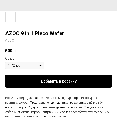
AZOO 9 in 1 Pleco Wafer
AZOO
500
р.
Объём
Добавить в корзину
Корм подходит для ларикариевых сомов, и для прочих средних и
крупных сомов. Предназначен для донных травоядных рыб и рыб-
водорослеедов. Содержит высокий уровень клетчатки. Специальные
добавки глюкана, каротиноидов и минералов способствуют укреплению
иммунитета и усиливают яркость окраски.