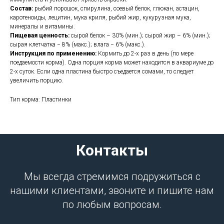
Состав:
рыбий порошок, спирулина, соевый белок, глюкан, астацин,
каротеноиды, лецитин, мука криля, рыбий жир, кукурузная мука,
минералы и витамины.
Пищевая ценность:
сырой белок – 30% (мин.); сырой жир – 6% (мин.);
сырая клетчатка − 8% (макс.); влага − 6% (макс.).
Инструкция по применению:
Кормить до 2-х раз в день (по мере
поедаемости корма). Одна порция корма может находится в аквариуме до
2-х суток. Если одна пластина быстро съедается сомами, то следует
увеличить порцию.
Тип корма: Пластинки
Контакты
Мы всегда стремимся подружиться с
нашими клиентами, звоните и пишите нам
по любым вопросам.