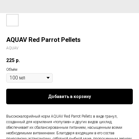
AQUAV Red Parrot Pellets
AQUAV
225
р.
Объём
Добавить в корзину
Высококалорийный корм AQUAV Red Parrot Pellets в виде гранул,
созданный для кормления «попугаев» и других видов цихлид,
обеспечивает их сбалансированным питанием, насыщенным всеми
необходимыми витаминами. Благодаря входящим в его состав
природному астаксантину, отборной рыбной муке, пророщенным зернам