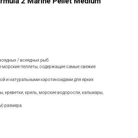
ormula 2 Marine Pellet Medium
оядных / всеядных рыб.
е морские пеллеты, содержащие самые свежие
ой и натуральными каротиноидами для ярких
, креветки, криль, морские водоросли, кальмары,
м) размера.