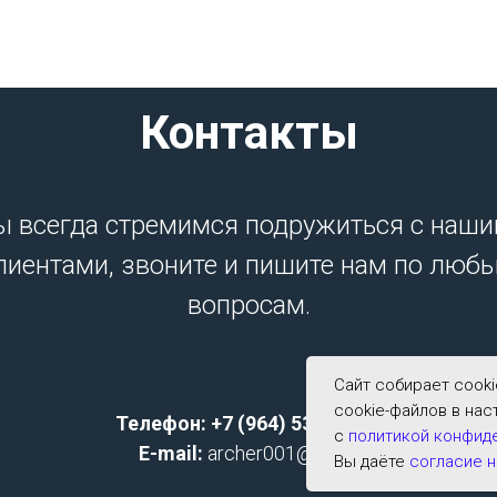
Контакты
 всегда стремимся подружиться с наш
лиентами, звоните и пишите нам по люб
вопросам.
Сайт собирает cook
cookie-файлов в нас
Телефон: +7 (964) 533-2591;
с
политикой конфид
E-mail:
archer001@list.ru
Вы даёте
согласие н