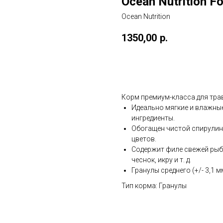
Ocean Nutrition F
Ocean Nutrition
1350,00
р.
Добавить в корзину
Корм премиум-класса для трав
Идеально мягкие и влажны
ингредиенты.
Обогащен чистой спирулин
цветов.
Содержит филе свежей рыбы
чеснок, икру и т. д.
Гранулы среднего (+/- 3,1 м
Тип корма: Гранулы