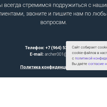
 всегда стремимся подружиться с наш
лиентами, звоните и пишите нам по люб
вопросам.
Телефон: +7 (964) 533-2591;
Сайт собирает cook
cookie-файлов в нас
E-mail:
archer001@list.ru
с
политикой конфид
Вы даёте
согласие н
Политика конфиденциальности
Согласие на обработку персональных данных