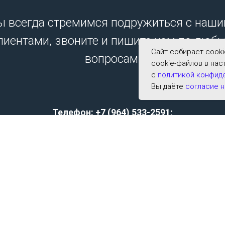
 всегда стремимся подружиться с наш
лиентами, звоните и пишите нам по люб
Сайт собирает cook
вопросам.
cookie-файлов в нас
с
политикой конфид
Вы даёте
согласие н
Телефон: +7 (964) 533-2591;
E-mail:
archer001@list.ru
Политика конфиденциальности
Согласие на обработку персональных данных