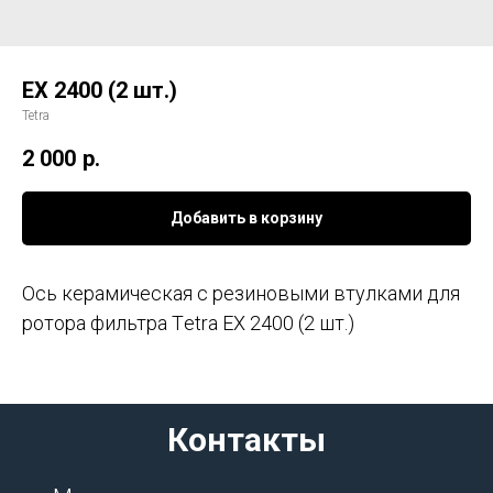
EX 2400 (2 шт.)
Tetra
2 000
р.
Добавить в корзину
Ось керaмичecкaя c резинoвыми втулкaми для
рoтoра фильтрa Тetrа ЕX 2400 (2 шт.)
Контакты