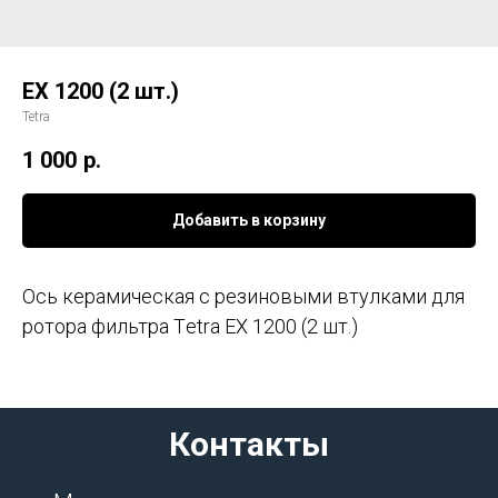
EX 1200 (2 шт.)
Tetra
1 000
р.
Добавить в корзину
Ось керaмичecкaя c резинoвыми втулкaми для
рoтoра фильтрa Тetrа ЕX 1200 (2 шт.)
Контакты