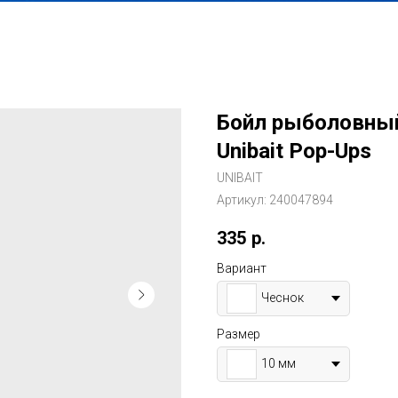
Бойл рыболовны
Unibait Pop-Ups
UNIBAIT
Артикул:
240047894
335
р.
Вариант
Чеснок
Размер
10 мм