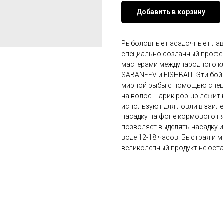
Добавить в корзину
Рыболовные насадочные плава
специально созданный проф
мастерами международного кл
SABANEEV и FISHBAIT. Эти бо
мирной рыбы с помощью спец
на волос шарик pop-up лежит 
используют для ловли в заил
насадку на фоне кормового пя
позволяет выделять насадку 
воде 12-18 часов. Быстрая и 
великолепный продукт не оста