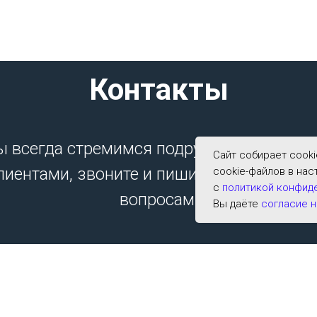
Контакты
 всегда стремимся подружиться с наш
Сайт собирает cook
лиентами, звоните и пишите нам по люб
cookie-файлов в нас
с
политикой конфид
вопросам.
Вы даёте
согласие н
Телефон: +7 (964) 533-2591;
E-mail:
archer001@list.ru