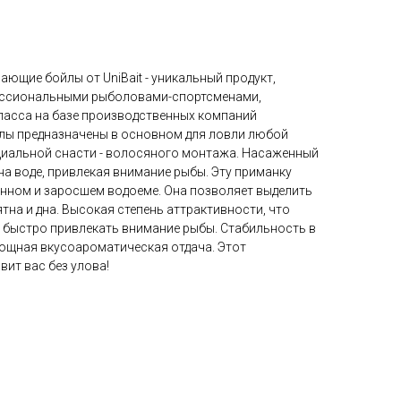
ющие бойлы от UniBait - уникальный продукт,
ессиональными рыболовами-спортсменами,
асса на базе производственных компаний
йлы предназначены в основном для ловли любой
иальной снасти - волосяного монтажа. Насаженный
на воде, привлекая внимание рыбы. Эту приманку
енном и заросшем водоеме. Она позволяет выделить
тна и дна. Высокая степень аттрактивности, что
и быстро привлекать внимание рыбы. Стабильность в
мощная вкусоароматическая отдача. Этот
вит вас без улова!