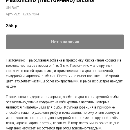
Pastoncino (Пастончино) Bicolor
UNIBAIT
Артикул:
162057394
255
р.
Нет в наличии
Пастончино – рыболовная добавка в прикормку, бисквитная крошка из
твердых частиц размером от 1 до 3 мм. Пастончино – это крупная
фракция в вашей прикормке, и применяется она для поплавочной,
фидерной и карповой рыбалки. Пастончино имеет насыщенный яркий
цвет, это делает частицы более контрастными, и рыба их быстрее находит
на дне,
Правильная фидерная прикормка, особенно для ловли крупной рыбы,
обязательно должна содержать в себе крупные частицы, которые
являются питательными для рыбы. Крупная фракция в прикормке
способна надолго удержать рыбу в точке ловли, потому очень советуем
использовать пастончино для фидерной ловли именно крупной рыбы:
леща, карася, карпа, плотвы, голавля. В воде пастончино лежит на дне,
медленно набухает, но остается при этом довольно твердым.