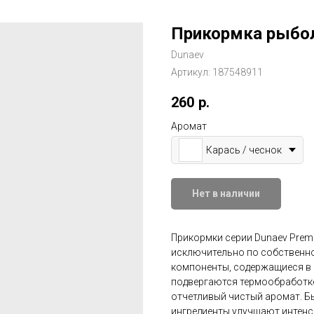
Прикормка рыбол
Dunaev
Артикул:
187548911
260
р.
Аромат
Карась / чеснок
Нет в наличии
Прикормки серии Dunaev Prem
исключительно по собственной
компоненты, содержащиеся в 
подвергаются термообработке
отчетливый чистый аромат. 
ингредиенты улучшают интенс