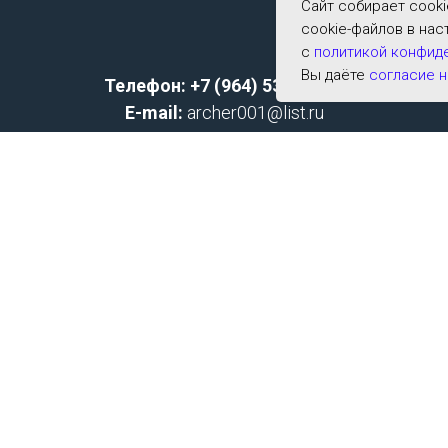
Сайт собирает cook
cookie-файлов в нас
с
политикой конфид
Вы даёте
согласие н
Телефон: +7 (964) 533-2591;
E-mail:
archer001@list.ru
Политика конфиденциальности
Согласие на обработку персональных данных