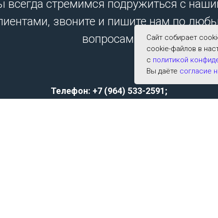
 всегда стремимся подружиться с наш
лиентами, звоните и пишите нам по люб
вопросам.
Сайт собирает cook
cookie-файлов в нас
с
политикой конфид
Вы даёте
согласие н
Телефон: +7 (964) 533-2591;
E-mail:
archer001@list.ru
Политика конфиденциальности
Согласие на обработку персональных данных