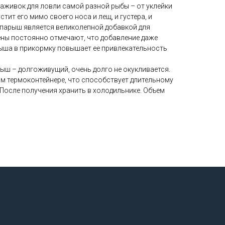
наживок для ловли самой разной рыбы – от уклейки
стит его мимо своего носа и лещ, и густера, и
 опарыш является великолепной добавкой для
ны постоянно отмечают, что добавление даже
ыша в прикормку повышает ее привлекательность
ыш – долгоживущий, очень долго не окукливается.
м термоконтейнере, что способствует длительному
 После получения хранить в холодильнике. Объем