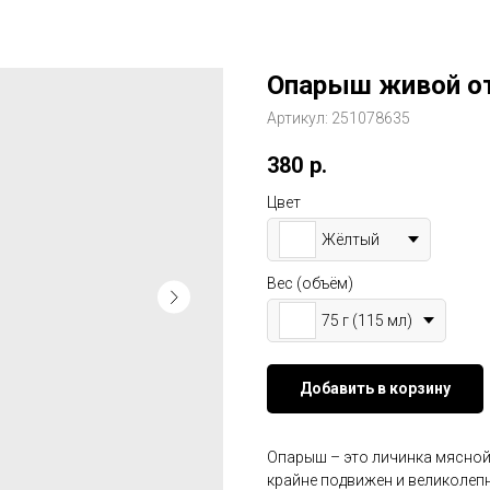
Опарыш живой от
Артикул:
251078635
380
р.
Цвет
Жёлтый
Вес (объём)
75 г (115 мл)
Добавить в корзину
Опарыш – это личинка мясной
крайне подвижен и великолепн