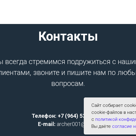
Контакты
 всегда стремимся подружиться с наш
лиентами, звоните и пишите нам по люб
вопросам.
Сайт собирает cook
cookie-файлов в нас
Телефон: +7 (964) 533-2591;
с
политикой конфид
E-mail:
archer001@list.ru
Вы даёте
согласие н