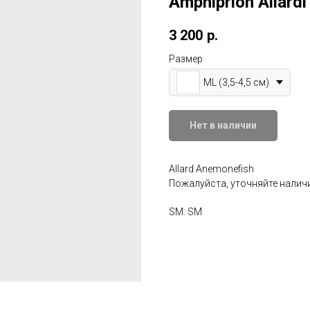
Amphiprion Allardi
3 200
р.
Размер
ML (3,5-4,5 см)
Нет в наличии
Allard Anemonefish
Пожалуйста, уточняйте наличи
SM: SM