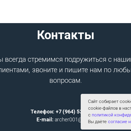
Контакты
 всегда стремимся подружиться с наш
лиентами, звоните и пишите нам по люб
вопросам.
Сайт собирает cook
cookie-файлов в нас
Телефон: +7 (964) 533-2591;
с
политикой конфид
E-mail:
archer001@list.ru
Вы даёте
согласие н