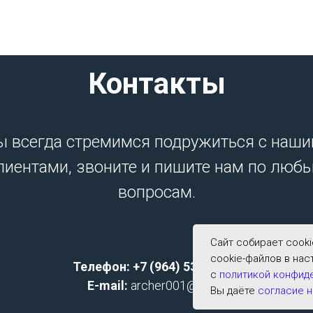
Контакты
 всегда стремимся подружиться с наш
лиентами, звоните и пишите нам по люб
вопросам.
Сайт собирает cook
cookie-файлов в нас
Телефон: +7 (964) 533-2591;
с
политикой конфид
E-mail:
archer001@list.ru
Вы даёте
согласие н