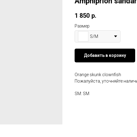
Amphiprion sandar
1 850
р.
Размер
S/M
Добавить в корзину
Orange skunk clownfish
Пожалуйста, уточняйте наличи
SM: SM