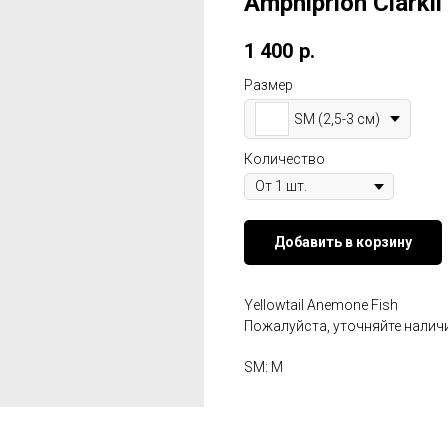
Amphiprion Clarkii
1 400
р.
Размер
SM (2,5-3 см)
Количество
Добавить в корзину
Yellowtail Anemone Fish
Пожалуйста, уточняйте наличи
SM: M