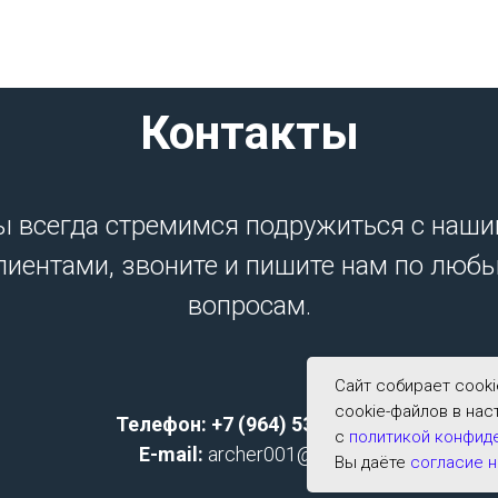
Контакты
 всегда стремимся подружиться с наш
лиентами, звоните и пишите нам по люб
вопросам.
Сайт собирает cook
cookie-файлов в нас
Телефон: +7 (964) 533-2591;
с
политикой конфид
E-mail:
archer001@list.ru
Вы даёте
согласие н