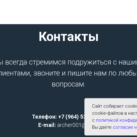
Контакты
 всегда стремимся подружиться с наш
лиентами, звоните и пишите нам по люб
вопросам.
Сайт собирает cook
cookie-файлов в нас
Телефон: +7 (964) 533-2591;
с
политикой конфид
E-mail:
archer001@list.ru
Вы даёте
согласие н