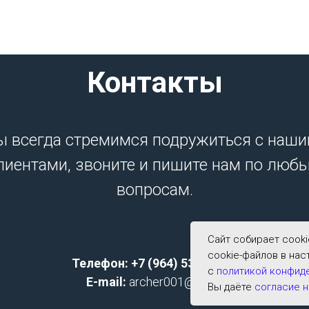
Контакты
 всегда стремимся подружиться с наш
лиентами, звоните и пишите нам по люб
вопросам.
Сайт собирает cook
cookie-файлов в нас
Телефон: +7 (964) 533-2591;
с
политикой конфид
E-mail:
archer001@list.ru
Вы даёте
согласие н