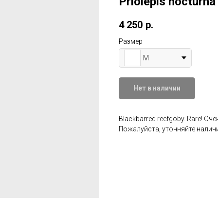
Priolepis nocturna
4 250
р.
Размер
M
Нет в наличии
Blackbarred reefgoby. Rare! О
Пожалуйста, уточняйте наличи