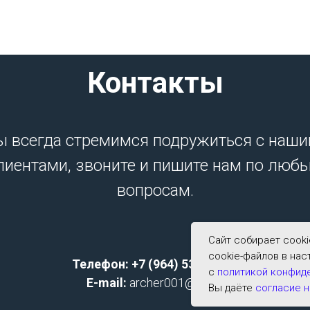
Контакты
 всегда стремимся подружиться с наш
лиентами, звоните и пишите нам по люб
вопросам.
Сайт собирает cook
cookie-файлов в нас
Телефон: +7 (964) 533-2591;
с
политикой конфид
E-mail:
archer001@list.ru
Вы даёте
согласие н