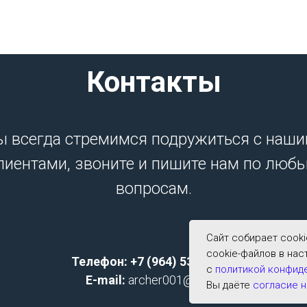
Контакты
 всегда стремимся подружиться с наш
лиентами, звоните и пишите нам по люб
вопросам.
Сайт собирает cook
cookie-файлов в нас
Телефон: +7 (964) 533-2591;
с
политикой конфид
E-mail:
archer001@list.ru
Вы даёте
согласие н