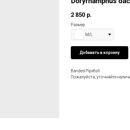
Doryrhamphus dac
2 850
р.
Размер
M/L
Добавить в корзину
Banded Pipefish
Пожалуйста, уточняйте наличи