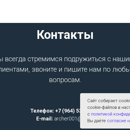
Контакты
 всегда стремимся подружиться с наш
лиентами, звоните и пишите нам по люб
вопросам.
Сайт собирает cook
cookie-файлов в нас
Телефон: +7 (964) 533-2591;
с
политикой конфид
E-mail:
archer001@list.ru
Вы даёте
согласие н