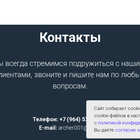
Контакты
 всегда стремимся подружиться с наш
лиентами, звоните и пишите нам по люб
вопросам.
Сайт собирает cook
cookie-файлов в нас
Телефон: +7 (964) 533-2591;
с
политикой конфид
E-mail:
archer001@list.ru
Вы даёте
согласие н