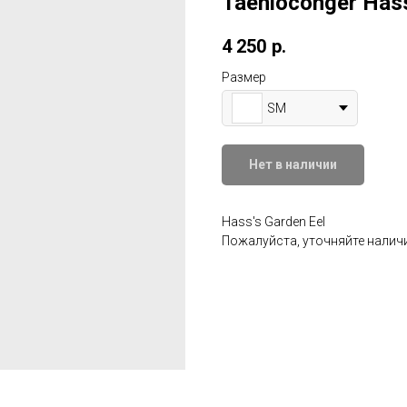
Taenioconger Has
4 250
р.
Размер
SM
Нет в наличии
Hass's Garden Eel
Пожалуйста, уточняйте наличи