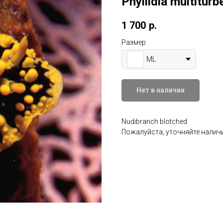
Phyllidia multiturb
1 700
р.
Размер
ML
Нет в наличии
Nudibranch blotched
Пожалуйста, уточняйте наличи