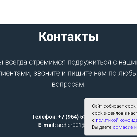
Контакты
 всегда стремимся подружиться с наш
лиентами, звоните и пишите нам по люб
вопросам.
Сайт собирает cook
cookie-файлов в нас
Телефон: +7 (964) 533-2591;
с
политикой конфид
E-mail:
archer001@list.ru
Вы даёте
согласие н