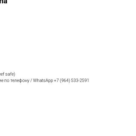
na
eef safe)
е по телефону / WhatsApp +7 (964) 533-2591