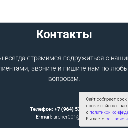
Контакты
 всегда стремимся подружиться с наш
лиентами, звоните и пишите нам по люб
вопросам.
Сайт собирает cook
cookie-файлов в нас
Телефон: +7 (964) 533-2591;
с
политикой конфид
E-mail:
archer001@list.ru
Вы даёте
согласие н