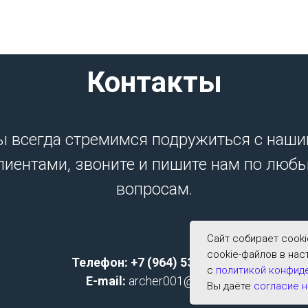
Контакты
 всегда стремимся подружиться с наш
лиентами, звоните и пишите нам по люб
вопросам.
Сайт собирает cook
cookie-файлов в нас
Телефон: +7 (964) 533-2591;
с
политикой конфид
E-mail:
archer001@list.ru
Вы даёте
согласие н