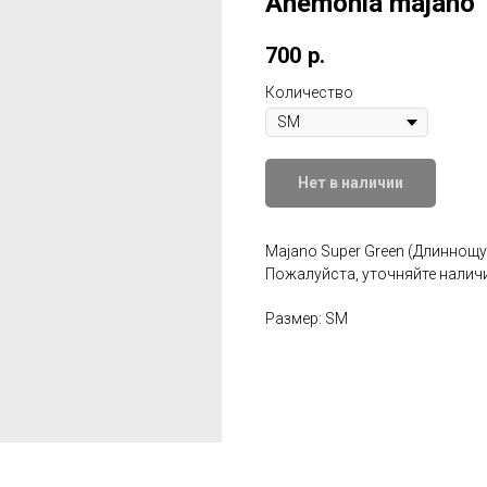
Anemonia majano
700
р.
Количество
Нет в наличии
Majano Super Green (Длиннощу
Пожалуйста, уточняйте наличи
Размер: SM