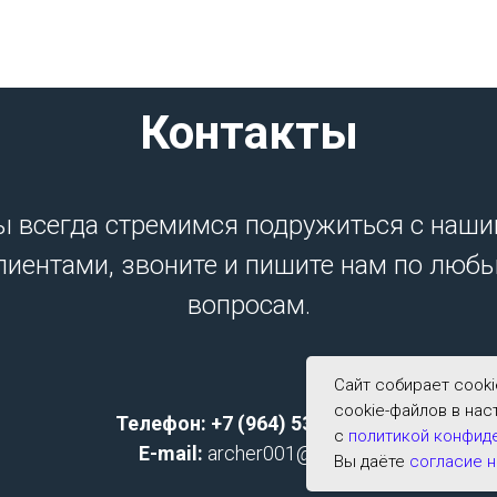
Контакты
 всегда стремимся подружиться с наш
лиентами, звоните и пишите нам по люб
вопросам.
Сайт собирает cook
cookie-файлов в нас
Телефон: +7 (964) 533-2591;
с
политикой конфид
E-mail:
archer001@list.ru
Вы даёте
согласие н