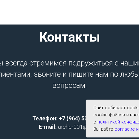
Контакты
 всегда стремимся подружиться с наш
лиентами, звоните и пишите нам по люб
вопросам.
Сайт собирает cook
cookie-файлов в нас
Телефон: +7 (964) 533-2591;
с
политикой конфид
E-mail:
archer001@list.ru
Вы даёте
согласие н