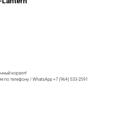
-Lantern
ионный коралл!
е по телефону / WhatsApp +7 (964) 533-2591