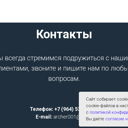
Контакты
 всегда стремимся подружиться с наш
лиентами, звоните и пишите нам по люб
вопросам.
Сайт собирает cook
cookie-файлов в нас
Телефон: +7 (964) 533-2591;
с
политикой конфид
E-mail:
archer001@list.ru
Вы даёте
согласие н