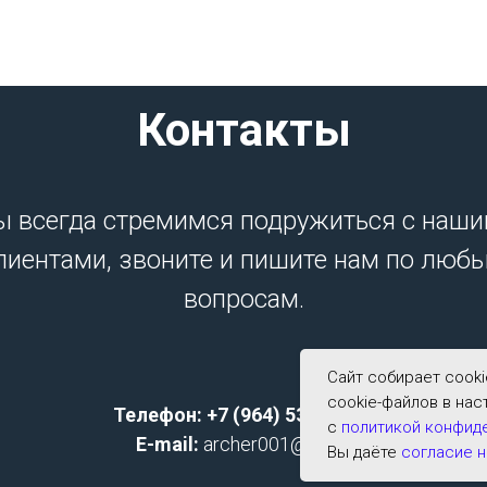
Контакты
 всегда стремимся подружиться с наш
лиентами, звоните и пишите нам по люб
вопросам.
Сайт собирает cook
cookie-файлов в нас
Телефон: +7 (964) 533-2591;
с
политикой конфид
E-mail:
archer001@list.ru
Вы даёте
согласие н