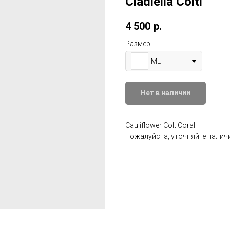
Cladiella Colti
4 500
р.
Размер
ML
Нет в наличии
Cauliflower Colt Coral
Пожалуйста, уточняйте наличи