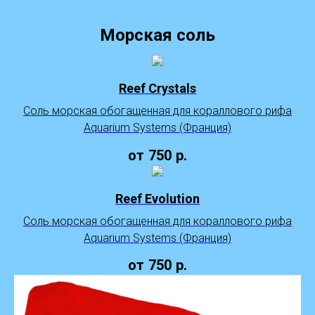
Морская соль
Reef Crystals
Соль морская обогащенная для кораллового рифа
Aquarium Systems (Франция)
от
750
р.
Reef Evolution
Соль морская обогащенная для кораллового рифа
Aquarium Systems (Франция)
от
750
р.