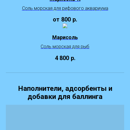
Соль морская для рифового аквариума
от
800
р.
Марисоль
Соль морская для рыб
4 800
р.
Наполнители, адсорбенты и
добавки для баллинга