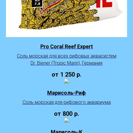
Pro Coral Reef Expert
Соль морская для всех рифовых аквасистем
Dr. Biener (Tropic Marin), Германия
от
1 250
р.
Марисоль-Риф
Соль морская для рифового аквариума
от
800
р.
Марисоль-К