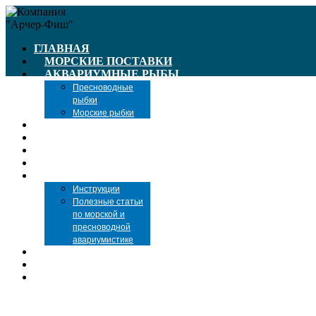
ГЛАВНАЯ
МОРСКИЕ ПОСТАВКИ
АКВАРИУМНЫЕ РЫБЫ
Пресноводные
рыбки
Морские рыбки
ПРАЙС-ЛИСТЫ
КОРМА ДЛЯ РЫБ
ОБОРУДОВАНИЕ
РЫБАЛКА
СТАТЬИ
Инструкции
Полезные статьи
по морской и
пресноводной
авариумистике
НОВОСТИ
ДОСТАВКА И ОПЛАТА
КОНТАКТЫ