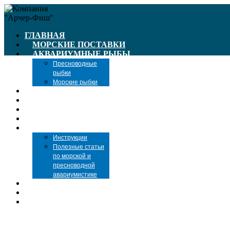
ГЛАВНАЯ
МОРСКИЕ ПОСТАВКИ
АКВАРИУМНЫЕ РЫБЫ
Пресноводные
рыбки
Морские рыбки
ПРАЙС-ЛИСТЫ
КОРМА ДЛЯ РЫБ
ОБОРУДОВАНИЕ
РЫБАЛКА
СТАТЬИ
Инструкции
Полезные статьи
по морской и
пресноводной
авариумистике
НОВОСТИ
ДОСТАВКА И ОПЛАТА
КОНТАКТЫ