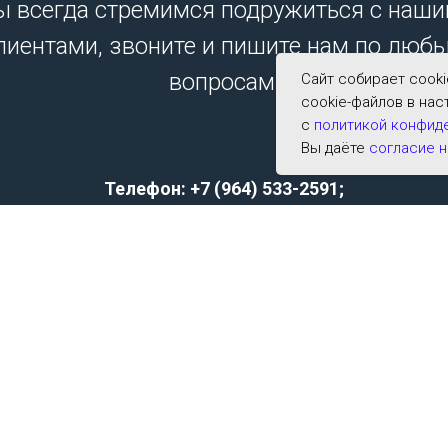
 всегда стремимся подружиться с наш
лиентами, звоните и пишите нам по люб
вопросам.
Сайт собирает cook
cookie-файлов в нас
с
политикой конфид
Вы даёте
согласие н
Телефон: +7 (964) 533-2591;
E-mail:
archer001@list.ru
Политика конфиденциальности
Согласие на обработку персональных данных