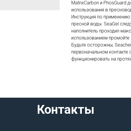
MatrixCarbon и PhosGuard 
использования в пресново
Инструкция по применению:
пресной воды. SeaGel след
наполнитель проходил мак
использованием промойте 
Будьте осторожны, Seachem
первоначальном контакте с
функционировать на протя
Контакты